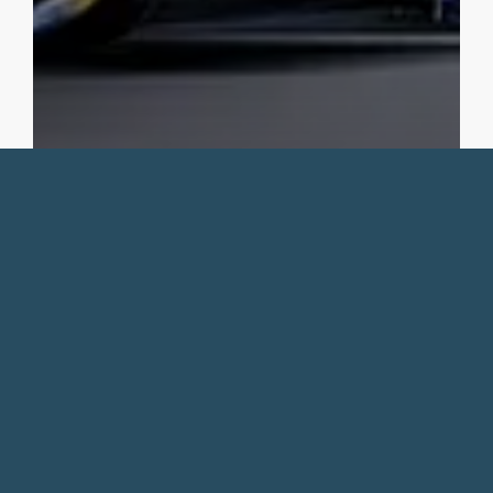
Découvrez l’Essentiel des 24h du
Mans 2024 : Guide Complet pour un
Séjour Mémorable à l’École des
Garçons
LIRE LA SUITE